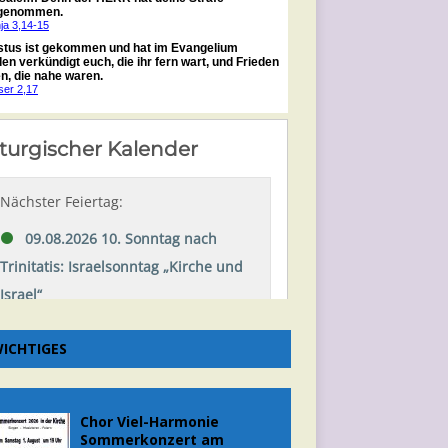
ICHTIGES
Chor Viel-Harmonie
Sommerkonzert am