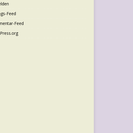
lden
ags-Feed
entar-Feed
Press.org