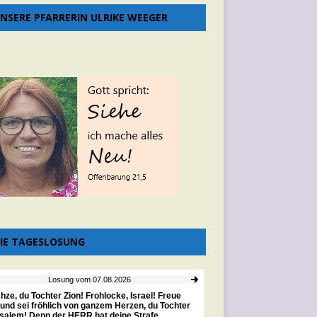
NSERE PFARRERIN ULRIKE WEEGER
IE TAGESLOSUNG