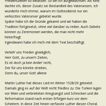
Friedenszeiten so belassen. So bin ich aufgewachsen. Als Kind
dachte ich, dieser Zusatz sei Bestandteil des Vaterunsers. Ich
wunderte mich immer, warum im Gottesdienst nur ein
verkürztes Vaterunser gebetet wurde.
Später habe ich die Gründe gekannt und wir haben die
Tradition fortgesetzt, ohne viel darüber zu reden. Auch Gebete
können zu Zeremonien werden, die man nicht mehr
hinterfragt.
Irgendwann habe ich mich mit dem Text beschäftigt.
Verleih‘ uns Frieden gnädiglich,
Herr Gott, zu unser’n Zeiten,
Es ist doch ja kein Ander‘ nicht,
Der für uns könnte streiten,
Denn du, unser Gott alleine
Martin Luther hat dieses Lied im Winter 1528/29 getextet.
Damals ging es auf der Welt recht friedlos zu: Die Türken lagen
vor Wien und verbreiteten Kriegsangst und Schrecken und die
Reformation stand nach ersten Erfolgen kurz vor dem
Scheitern. In diese Zeit hinein verfasste Luther diesen Choral.