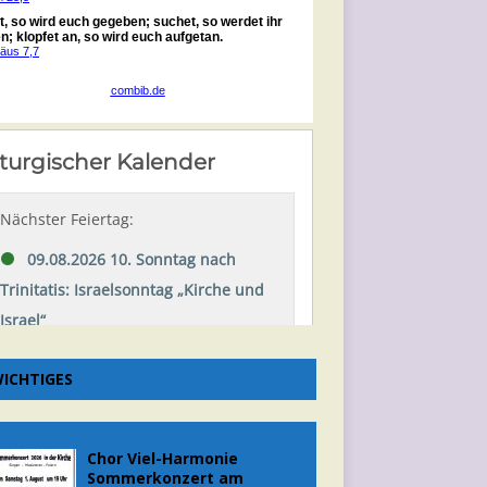
ICHTIGES
Chor Viel-Harmonie
Sommerkonzert am