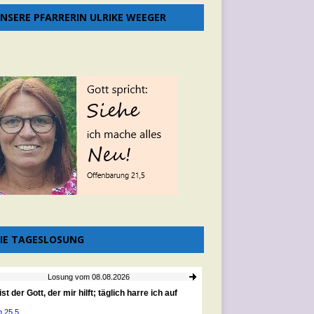
NSERE PFARRERIN ULRIKE WEEGER
IE TAGESLOSUNG