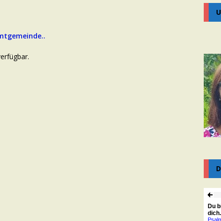
U
samtgemeinde..
verfügbar.
D