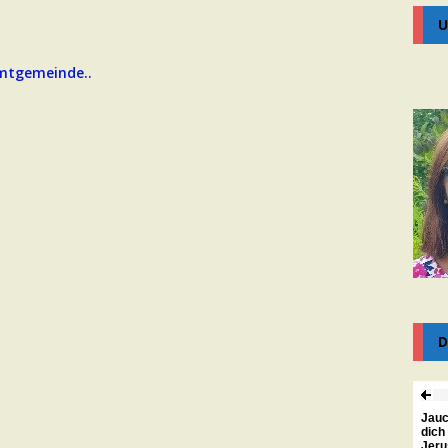
U
samtgemeinde..
D