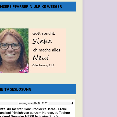
NSERE PFARRERIN ULRIKE WEEGER
IE TAGESLOSUNG