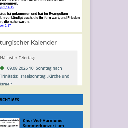
ICHTIGES
Chor Viel-Harmonie
Sommerkonzert am